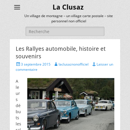
La Clusaz
Un village de montagne – un village carte postale – site
personnel non officiel
Rechercher :
Les Rallyes automobile, histoire et
souvenirs
Posted
Author
3 septembre 2015
laclusaznonofficiel
Laisser un
on
commentaire
A
le
ur
s
dé
bu
ts
les
ral