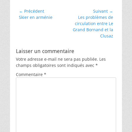
Navigation
← Précédent
Suivant →
Article
Article
Skier en arménie
Les problèmes de
de
précédent :
suivant :
circulation entre Le
l’article
Grand Bornand et la
Clusaz
Laisser un commentaire
Votre adresse e-mail ne sera pas publiée.
Les
champs obligatoires sont indiqués avec
*
Commentaire
*