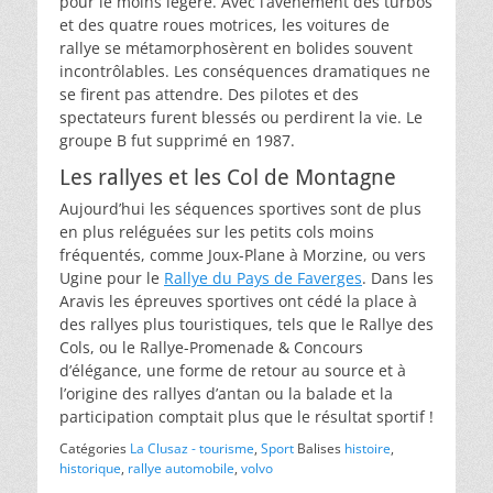
pour le moins légère. Avec l’avènement des turbos
et des quatre roues motrices, les voitures de
rallye se métamorphosèrent en bolides souvent
incontrôlables. Les conséquences dramatiques ne
se firent pas attendre. Des pilotes et des
spectateurs furent blessés ou perdirent la vie. Le
groupe B fut supprimé en 1987.
Les rallyes et les Col de Montagne
Aujourd’hui les séquences sportives sont de plus
en plus reléguées sur les petits cols moins
fréquentés, comme Joux-Plane à Morzine, ou vers
Ugine pour le
Rallye du Pays de Faverges
. Dans les
Aravis les épreuves sportives ont cédé la place à
des rallyes plus touristiques, tels que le Rallye des
Cols, ou le Rallye-Promenade & Concours
d’élégance, une forme de retour au source et à
l’origine des rallyes d’antan ou la balade et la
participation comptait plus que le résultat sportif !
Catégories
La Clusaz - tourisme
,
Sport
Balises
histoire
,
historique
,
rallye automobile
,
volvo