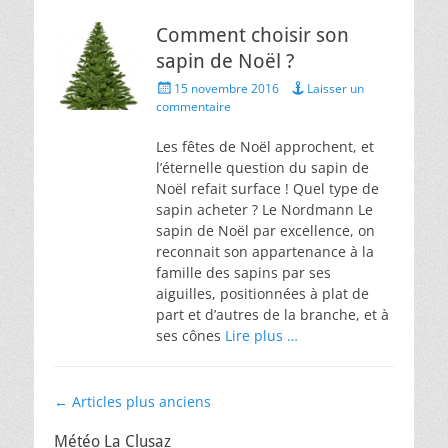
Comment choisir son
sapin de Noël ?
Posted
15 novembre 2016
Laisser un
on
commentaire
Les fêtes de Noël approchent, et
l’éternelle question du sapin de
Noël refait surface ! Quel type de
sapin acheter ? Le Nordmann Le
sapin de Noël par excellence, on
reconnait son appartenance à la
famille des sapins par ses
aiguilles, positionnées à plat de
part et d’autres de la branche, et à
ses cônes
Lire plus …
Navigation
←
Articles plus anciens
des
Météo La Clusaz
articles